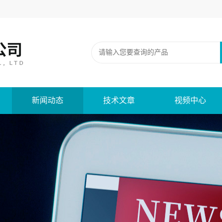
新闻动态
技术文章
视频中心